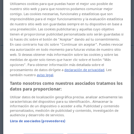
Utilizamos cookies para que puedas hacer el mejor uso posible de
nuestro sitio web y para que nosotros podamos comunicar mejor
Vista general de todas las traducciones
contigo. Las cookies necesarias, funcionales y estadísticas que son
(Para obtener más detalles de la traducción, hacer clic/pulsar)
imprescindibles para el mejor funcionamiento y la evaluación estadística
de nuestro sitio web son guardadas siempre en tu dispositivo en base a
una preselección. Las cookies publicitarias y aquellas cuyo objetivo
overordentlig, ekstraordinær
tienen el proporcionar publicidad personalizada solo serán guardadas si
tú haces clic sobre el botón de “Aceptar” dando así tu consentimiento.
En caso contrario haz clic sobre “Continuar sin aceptar”. Puedes revocar
esa autorización en todo momento para futuras visitas de nuestro sitio
web. Si deseas obtener más información sobre las cookies y sobre las
medidas de ajuste solo tienes que hacer clic sobre el botón “Más
overordentlig, ekstraordinær
außerordentlich
opciones”. Para obtener información más detallada sobre el
procesamiento de datos dirígete a
declaración de privacidad
. Lee
también nuestro
aviso legal
.
Sinónimos para "außerordentlich"
Tanto nosotros como nuestros asociados tratamos los
datos para proporcionar:
Utilizar datos de localización geográfica precisa. analizar activamente las
características del dispositivo para su identificación.. Almacenar la
bitter(-) (nur in speziellen Kontexten)
,
hoffnungslos
,
información de un dispositivo o acceder a ella. Publicidad y contenido
personalizados, medición de publicidad y contenido, investigación de
furchtbar (ugs.)
,
brennend
,
sehr (Gradadverb vor
audiencia y desarrollo de servicios.
Lista de asociados (proveedores)
Adjektiven)
,
voll (noch eher jugendsprachlich) (ugs.)
,
besonders
,
tief
,
ungeheuer
,
fürchterlich
,
extrem
,