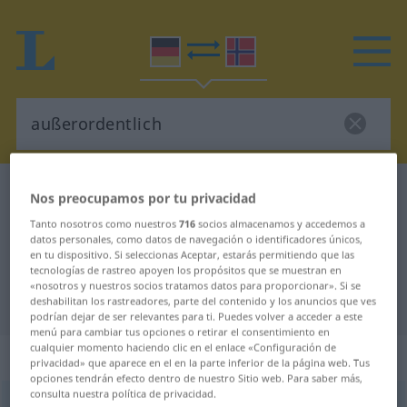
Diccionario Alemán-Noruego
außerordentlich
Nos preocupamos por tu privacidad
Traducción Alemán-Noruego para
Tanto nosotros como nuestros
716
socios almacenamos y accedemos a
datos personales, como datos de navegación o identificadores únicos,
"außerordentlich"
en tu dispositivo. Si seleccionas Aceptar, estarás permitiendo que las
tecnologías de rastreo apoyen los propósitos que se muestran en
«nosotros y nuestros socios tratamos datos para proporcionar». Si se
"außerordentlich" en Noruego
deshabilitan los rastreadores, parte del contenido y los anuncios que ves
podrían dejar de ser relevantes para ti. Puedes volver a acceder a este
menú para cambiar tus opciones o retirar el consentimiento en
cualquier momento haciendo clic en el enlace «Configuración de
„außerordentlich“
privacidad» que aparece en el en la parte inferior de la página web. Tus
opciones tendrán efecto dentro de nuestro Sitio web. Para saber más,
consulta nuestra política de privacidad.
außerordentlich