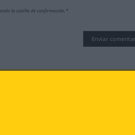
ndo la casilla de confirmación.*
Enviar comenta
Instagram