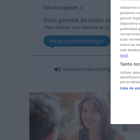
Inkassospesen
pl
Utilizamos 
podamos com
para el mejo
Vista general de todas las traducci
dispositivo 
(Para obtener más detalles de la traducción, hac
publicidad p
consentimien
todo moment
inkassoomkostninger
sobre las me
más detalla
legal
.
Tanto no
inkassoomkostninger
pl
Utilizar dat
identificaci
personalizad
Lista de as