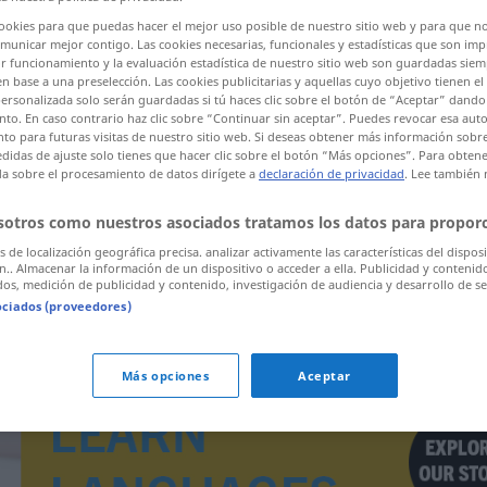
cookies para que puedas hacer el mejor uso posible de nuestro sitio web y para que n
unicar mejor contigo. Las cookies necesarias, funcionales y estadísticas que son imp
r funcionamiento y la evaluación estadística de nuestro sitio web son guardadas siem
ones
en base a una preselección. Las cookies publicitarias y aquellas cuyo objetivo tienen e
er clic/pulsar)
ersonalizada solo serán guardadas si tú haces clic sobre el botón de “Aceptar” dando 
to. En caso contrario haz clic sobre “Continuar sin aceptar”. Puedes revocar esa auto
o para futuras visitas de nuestro sitio web. Si deseas obtener más información sobre
didas de ajuste solo tienes que hacer clic sobre el botón “Más opciones”. Para obten
da sobre el procesamiento de datos dirígete a
declaración de privacidad
. Lee también
sotros como nuestros asociados tratamos los datos para proporc
Inkassospesen
os de localización geográfica precisa. analizar activamente las características del dispos
ón.. Almacenar la información de un dispositivo o acceder a ella. Publicidad y contenid
os, medición de publicidad y contenido, investigación de audiencia y desarrollo de se
ociados (proveedores)
Más opciones
Aceptar