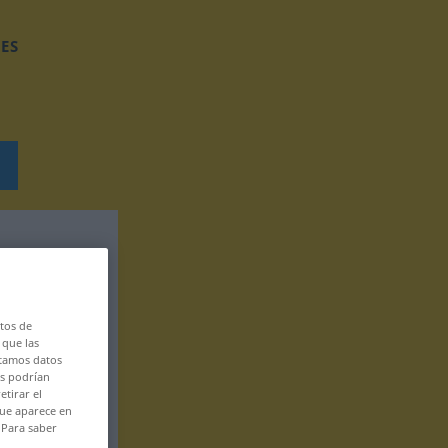
ES
tos de
 que las
atamos datos
es podrían
etirar el
que aparece en
 Para saber