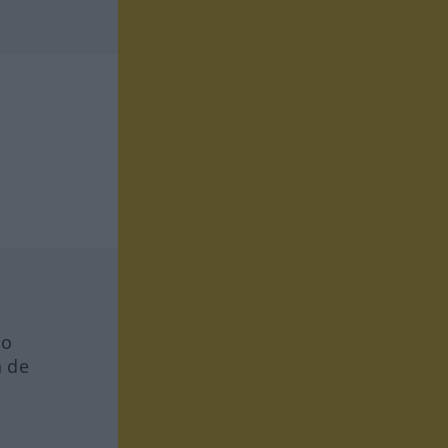
io
a de