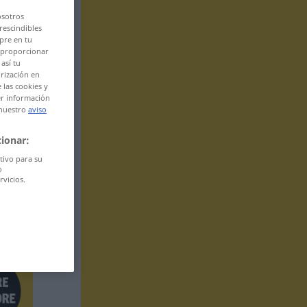
osotros
rescindibles
pre en tu
l proporcionar
así tu
rización en
 las cookies y
er información
 nuestro
aviso
ionar:
itivo para su
o
rvicios.