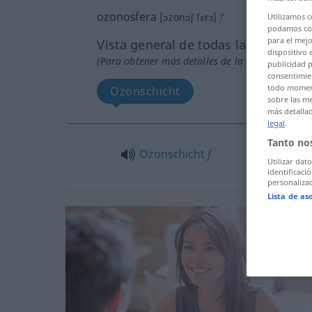
ozonosfera
[ɔzonɔʃˈfɛrɜ]
f
Utilizamos 
podamos com
para el mejo
Vista general de todas las traducci
dispositivo 
(Para obtener más detalles de la traducción, hac
publicidad p
consentimien
todo moment
Ozonschicht
sobre las me
más detalla
legal
.
Tanto no
Ozonschicht
f
Utilizar dat
identificaci
personalizad
Lista de as