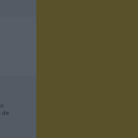
io
a de