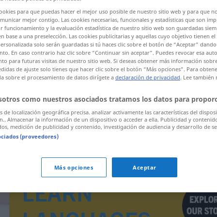
cookies para que puedas hacer el mejor uso posible de nuestro sitio web y para que n
unicar mejor contigo. Las cookies necesarias, funcionales y estadísticas que son imp
r funcionamiento y la evaluación estadística de nuestro sitio web son guardadas siem
ones
en base a una preselección. Las cookies publicitarias y aquellas cuyo objetivo tienen e
er clic/pulsar)
ersonalizada solo serán guardadas si tú haces clic sobre el botón de “Aceptar” dando 
to. En caso contrario haz clic sobre “Continuar sin aceptar”. Puedes revocar esa auto
o para futuras visitas de nuestro sitio web. Si deseas obtener más información sobre
didas de ajuste solo tienes que hacer clic sobre el botón “Más opciones”. Para obten
da sobre el procesamiento de datos dirígete a
declaración de privacidad
. Lee también
sotros como nuestros asociados tratamos los datos para proporc
ozonosfera
os de localización geográfica precisa. analizar activamente las características del dispos
ón.. Almacenar la información de un dispositivo o acceder a ella. Publicidad y contenid
os, medición de publicidad y contenido, investigación de audiencia y desarrollo de se
ociados (proveedores)
Más opciones
Aceptar