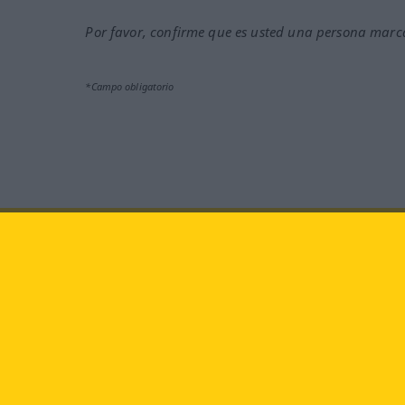
Por favor, confirme que es usted una persona marca
*Campo obligatorio
Visítenos en:
facebook
YouTube
Langenscheidt