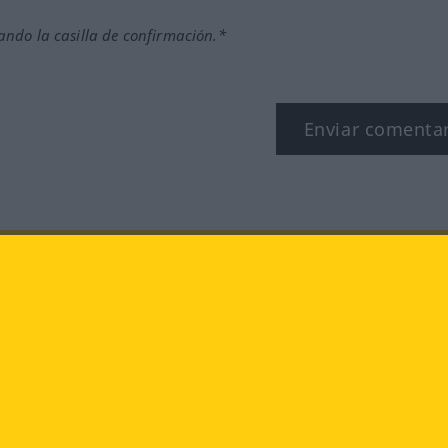
ndo la casilla de confirmación.*
Enviar comenta
Instagram