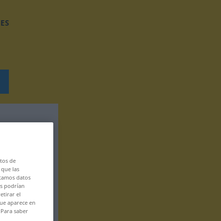
ES
tos de
 que las
atamos datos
es podrían
etirar el
que aparece en
 Para saber