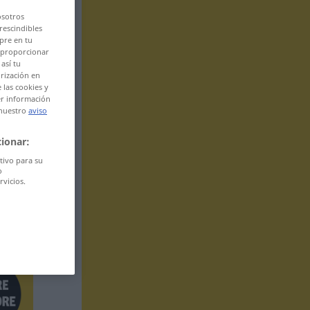
osotros
rescindibles
pre en tu
l proporcionar
así tu
rización en
 las cookies y
er información
 nuestro
aviso
ionar:
itivo para su
o
rvicios.