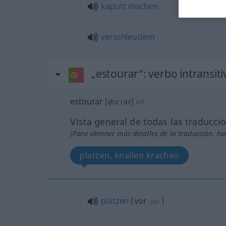
kaputt
machen
verschleudern
„estourar“
: verbo intransiti
estourar
[ɨʃtoˈrar]
v/i
Vista general de todas las traducci
(Para obtener más detalles de la traducción, hac
platzen, knallen krachen
platzen
(
vor
)
DAT