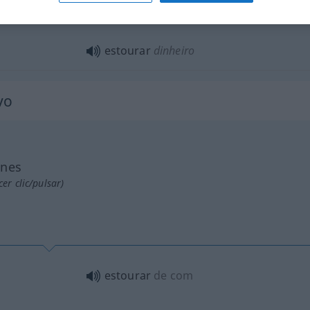
estourar
(≈ estragar)
estourar
dinheiro
vo
ones
er clic/pulsar)
estourar
de com