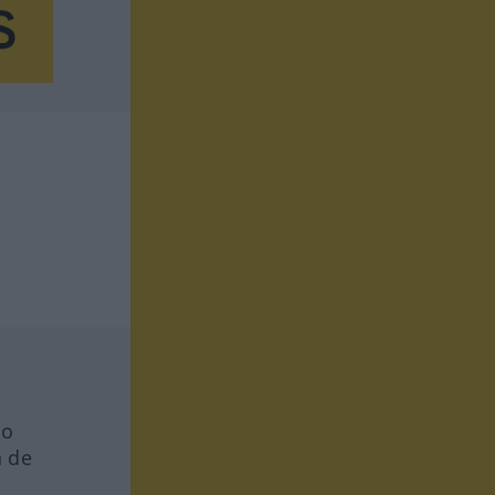
io
a de