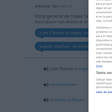
para proporc
estourar
[ɨʃtoˈrar]
v/t
dejar de ser
consentimie
Vista general de todas las traducci
el en la par
más, consult
(Para obtener más detalles de la traducción, hac
Utilizamos 
podamos com
zum Platzen bringen, zerschmettern
para el mejo
dispositivo 
publicidad p
kaputt machen, verschleudern
consentimien
todo moment
sobre las me
más detalla
legal
.
zum Platzen
bringen
Tanto no
Utilizar dat
identificaci
zerschmettern
personalizad
Lista de as
in
Nichts
auflösen