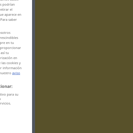
es podrían
etirar el
que aparece en
 Para saber
osotros
rescindibles
pre en tu
l proporcionar
así tu
rización en
 las cookies y
er información
 nuestro
aviso
ionar:
itivo para su
o
rvicios.