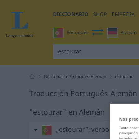
DICCIONARIO
SHOP
EMPRESA
Portugués
Alemán
Diccionario Portugués-Alemán
estourar
Traducción Portugués-Alemán 
"estourar" en Alemán
Nos preo
„estourar“
: verbo transitiv
Tanto noso
navegación o
tecnologías