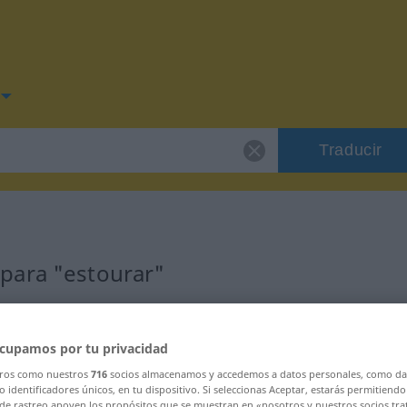
Traducir
para "estourar"
cupamos por tu privacidad
o
tros como nuestros
716
socios almacenamos y accedemos a datos personales, como da
 identificadores únicos, en tu dispositivo. Si seleccionas Aceptar, estarás permitiendo
 de rastreo apoyen los propósitos que se muestran en «nosotros y nuestros socios tr