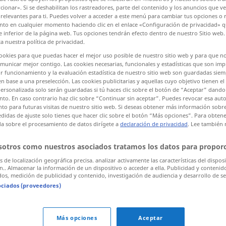
ionar». Si se deshabilitan los rastreadores, parte del contenido y los anuncios que v
 relevantes para ti. Puedes volver a acceder a este menú para cambiar tus opciones o r
nto en cualquier momento haciendo clic en el enlace «Configuración de privacidad» 
ones
te inferior de la página web. Tus opciones tendrán efecto dentro de nuestro Sitio web.
a nuestra política de privacidad.
er clic/pulsar)
cookies para que puedas hacer el mejor uso posible de nuestro sitio web y para que n
unicar mejor contigo. Las cookies necesarias, funcionales y estadísticas que son imp
, in Nichts auflösen
r funcionamiento y la evaluación estadística de nuestro sitio web son guardadas siem
en base a una preselección. Las cookies publicitarias y aquellas cuyo objetivo tienen e
ersonalizada solo serán guardadas si tú haces clic sobre el botón de “Aceptar” dando 
to. En caso contrario haz clic sobre “Continuar sin aceptar”. Puedes revocar esa auto
o para futuras visitas de nuestro sitio web. Si deseas obtener más información sobre
didas de ajuste solo tienes que hacer clic sobre el botón “Más opciones”. Para obten
da sobre el procesamiento de datos dirígete a
declaración de privacidad
. Lee también
estourar
tb
FIG
sotros como nuestros asociados tratamos los datos para proporc
os de localización geográfica precisa. analizar activamente las características del dispos
ón.. Almacenar la información de un dispositivo o acceder a ella. Publicidad y contenid
estourar
(≈ esmagar)
os, medición de publicidad y contenido, investigación de audiencia y desarrollo de se
ociados (proveedores)
estourar
(≈ esgotar)
Más opciones
Aceptar