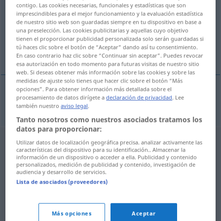
contigo. Las cookies necesarias, funcionales y estadísticas que son
imprescindibles para el mejor funcionamiento y la evaluación estadística
Vista general de todas las traducciones
de nuestro sitio web son guardadas siempre en tu dispositivo en base a
(Para obtener más detalles de la traducción, hacer clic/pulsar)
una preselección. Las cookies publicitarias y aquellas cuyo objetivo
tienen el proporcionar publicidad personalizada solo serán guardadas si
tú haces clic sobre el botón de “Aceptar” dando así tu consentimiento.
Mutterkuchen
En caso contrario haz clic sobre “Continuar sin aceptar”. Puedes revocar
esa autorización en todo momento para futuras visitas de nuestro sitio
web. Si deseas obtener más información sobre las cookies y sobre las
medidas de ajuste solo tienes que hacer clic sobre el botón “Más
opciones”. Para obtener información más detallada sobre el
procesamiento de datos dirígete a
declaración de privacidad
. Lee
Mutterkuchen
m
moderkage
ANAT
también nuestro
aviso legal
.
Tanto nosotros como nuestros asociados tratamos los
datos para proporcionar:
Utilizar datos de localización geográfica precisa. analizar activamente las
características del dispositivo para su identificación.. Almacenar la
información de un dispositivo o acceder a ella. Publicidad y contenido
personalizados, medición de publicidad y contenido, investigación de
audiencia y desarrollo de servicios.
Lista de asociados (proveedores)
Más opciones
Aceptar