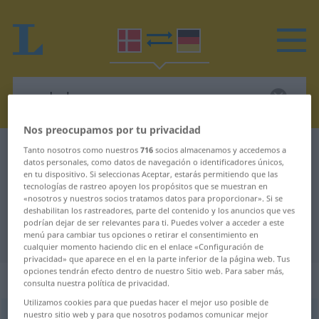
Nos preocupamos por tu privacidad
Diccionario Danés-Alemán
moderkage
Tanto nosotros como nuestros
716
socios almacenamos y accedemos a
datos personales, como datos de navegación o identificadores únicos,
Traducción Danés-Alemán para
en tu dispositivo. Si seleccionas Aceptar, estarás permitiendo que las
tecnologías de rastreo apoyen los propósitos que se muestran en
"moderkage"
«nosotros y nuestros socios tratamos datos para proporcionar». Si se
deshabilitan los rastreadores, parte del contenido y los anuncios que ves
podrían dejar de ser relevantes para ti. Puedes volver a acceder a este
menú para cambiar tus opciones o retirar el consentimiento en
"moderkage" en Alemán
cualquier momento haciendo clic en el enlace «Configuración de
privacidad» que aparece en el en la parte inferior de la página web. Tus
opciones tendrán efecto dentro de nuestro Sitio web. Para saber más,
„moderkage“
: substantiv, navneord
consulta nuestra política de privacidad.
Utilizamos cookies para que puedas hacer el mejor uso posible de
nuestro sitio web y para que nosotros podamos comunicar mejor
moderkage
[ˈmoːðəʀkaː(j)ə]
su