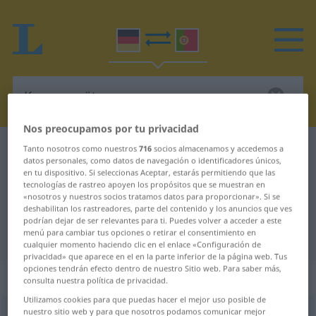
Nos preocupamos por tu privacidad
Diccionario Alemán-Portugués
Konsumgüter
Tanto nosotros como nuestros
716
socios almacenamos y accedemos a
datos personales, como datos de navegación o identificadores únicos,
Traducción Alemán-Portugués para
en tu dispositivo. Si seleccionas Aceptar, estarás permitiendo que las
tecnologías de rastreo apoyen los propósitos que se muestran en
"Konsumgüter"
«nosotros y nuestros socios tratamos datos para proporcionar». Si se
deshabilitan los rastreadores, parte del contenido y los anuncios que ves
podrían dejar de ser relevantes para ti. Puedes volver a acceder a este
menú para cambiar tus opciones o retirar el consentimiento en
"Konsumgüter" en Portugués
cualquier momento haciendo clic en el enlace «Configuración de
privacidad» que aparece en el en la parte inferior de la página web. Tus
opciones tendrán efecto dentro de nuestro Sitio web. Para saber más,
„Konsumgüter“
: Neutrum Plural
consulta nuestra política de privacidad.
Utilizamos cookies para que puedas hacer el mejor uso posible de
nuestro sitio web y para que nosotros podamos comunicar mejor
Konsumgüter
npl