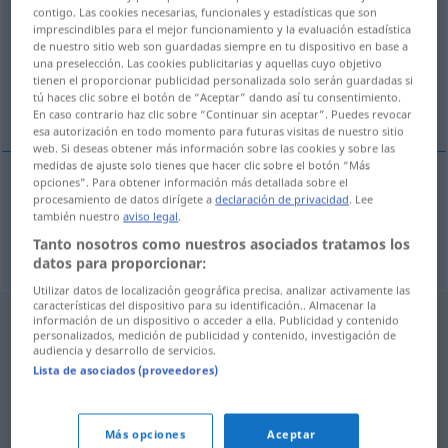
contigo. Las cookies necesarias, funcionales y estadísticas que son
imprescindibles para el mejor funcionamiento y la evaluación estadística
Vista general de todas las traducciones
de nuestro sitio web son guardadas siempre en tu dispositivo en base a
(Para obtener más detalles de la traducción, hacer clic/pulsar)
una preselección. Las cookies publicitarias y aquellas cuyo objetivo
tienen el proporcionar publicidad personalizada solo serán guardadas si
tú haces clic sobre el botón de “Aceptar” dando así tu consentimiento.
corrida de barreiras
En caso contrario haz clic sobre “Continuar sin aceptar”. Puedes revocar
esa autorización en todo momento para futuras visitas de nuestro sitio
web. Si deseas obtener más información sobre las cookies y sobre las
medidas de ajuste solo tienes que hacer clic sobre el botón “Más
opciones”. Para obtener información más detallada sobre el
procesamiento de datos dirígete a
declaración de privacidad
. Lee
corrida
f
de barreiras (obstáculos
)
BRAS
también nuestro
aviso legal
.
Hürdenlauf
Tanto nosotros como nuestros asociados tratamos los
datos para proporcionar:
Utilizar datos de localización geográfica precisa. analizar activamente las
características del dispositivo para su identificación.. Almacenar la
información de un dispositivo o acceder a ella. Publicidad y contenido
personalizados, medición de publicidad y contenido, investigación de
audiencia y desarrollo de servicios.
Lista de asociados (proveedores)
Más opciones
Aceptar